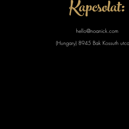
Kapcsolat:
hello@noanick.com
(Hungary) 8945 Bak Kossuth utc
profi fotós
Nick Noa